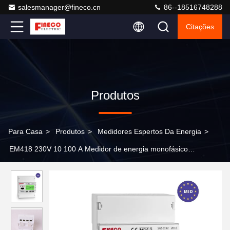
salesmanager@fineco.cn
86--18516748288
Citações
Produtos
Para Casa
>
Produtos
>
Medidores Espertos Da Energia
>
EM418 230V 10 100 A Medidor de energia monofásico
homologado MID com ecrã digital e RS485