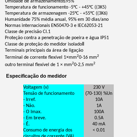
≤
Umidade de armazenamento
95%
Temperatura de funcionamento -5°C - +45°C ((3K5)
Temperatura de armazenagem -25°C - +55°C ((3K6)
Humanidade 75% média anual, 95% em 30 dias/ano
Normas internacionais EN50470-3 e IEC62053-21
Classe de precisão CI.1
Proteção contra a penetração de poeira e água IP51
Ⅱ
Classe de proteção do medidor isolado
Terminais principais da área de ligação
2
2
×
Terminal de corrente flexível 1
mm
0-16 mm
2
2
outro terminal flexível de 1 × mm
0-2,5 mm
Especificação do medidor
Voltagem (v)
230 V
(
Tensão de funcionamento
70-130) %Un
- Irref.
10A
- Não.
1A
- O Imax.
100A
- Em breve.
0.5A
- É.
40 mA
Consumo de energia dos
< 0.01
circuitos de corrente (VA)