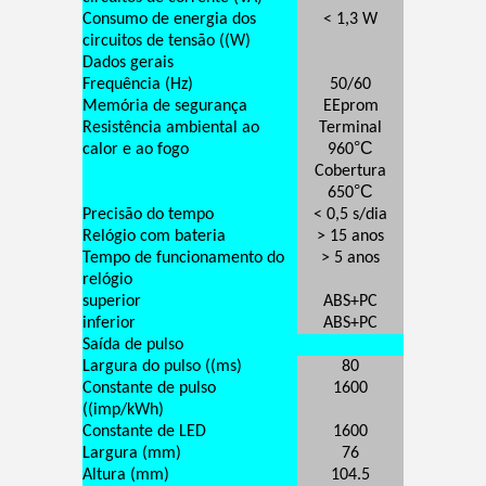
Consumo de energia dos
< 1,3 W
circuitos de tensão ((W)
Dados gerais
Frequência (Hz)
50/60
Memória de segurança
EEprom
Resistência ambiental ao
Terminal
°C
calor e ao fogo
960
Cobertura
°C
650
Precisão do tempo
< 0,5 s/dia
Relógio com bateria
> 15 anos
Tempo de funcionamento do
> 5 anos
relógio
superior
ABS+PC
inferior
ABS+PC
Saída de pulso
Largura do pulso ((ms)
80
Constante de pulso
1600
((imp/kWh)
Constante de LED
1600
Largura (mm)
76
Altura (mm)
104.5