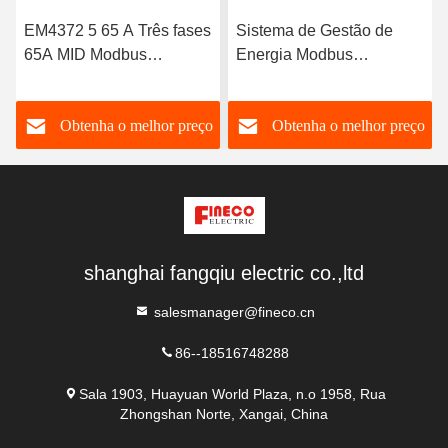
Sistema de Gestão de
Analisador de potência de
Energia Modbus
três fases Modbus RTU
Analisador de Potência
de alta precisão para
EM4373 CT 3*230/400V
sistema de gestão de
o
Obtenha o melhor preço
Obtenha o melhor preço
0,05-5 6 A
energia
shanghai fangqiu electric co.,ltd
salesmanager@fineco.cn
86--18516748288
Sala 1903, Huayuan World Plaza, n.o 1958, Rua
Zhongshan Norte, Xangai, China