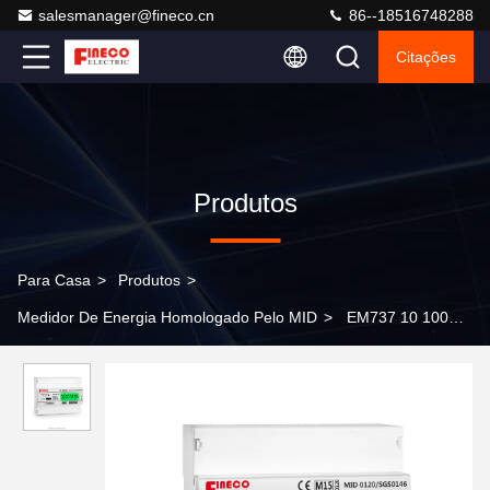
salesmanager@fineco.cn
86--18516748288
Citações
Produtos
Para Casa
>
Produtos
>
Medidor De Energia Homologado Pelo MID
>
EM737 10 100
Um medidor de energia eletrônico de três fases de tipo MID
0120/SGS0146 de ecrã apenas digital