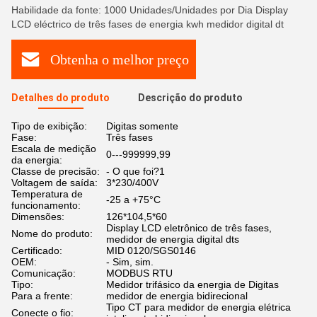
Habilidade da fonte: 1000 Unidades/Unidades por Dia Display
LCD eléctrico de três fases de energia kwh medidor digital dt
Obtenha o melhor preço
Detalhes do produto
Descrição do produto
Tipo de exibição:
Digitas somente
Fase:
Três fases
Escala de medição
0---999999,99
da energia:
Classe de precisão:
- O que foi?1
Voltagem de saída:
3*230/400V
Temperatura de
-25 a +75°C
funcionamento:
Dimensões:
126*104,5*60
Display LCD eletrônico de três fases,
Nome do produto:
medidor de energia digital dts
Certificado:
MID 0120/SGS0146
OEM:
- Sim, sim.
Comunicação:
MODBUS RTU
Tipo:
Medidor trifásico da energia de Digitas
Para a frente:
medidor de energia bidirecional
Tipo CT para medidor de energia elétrica
Conecte o fio: