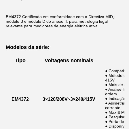
EM4372 Certificado em conformidade com a Directiva MID, 
módulo B e módulo D do anexo II, para metrologia legal 
relevante para medidores de energia elétrica ativa.
Modelos da série:
Tipo
Voltagens nominais
● Compatíve
● Método de 
415V
● Mais de 30
● Análise ha
ordem
● Indicação 
EM4372
3×120/208V~3×240/415V
● Asimetria d
corrente
● Max & Min
● Pesquisa/pe
● Porta de 
● Disponível