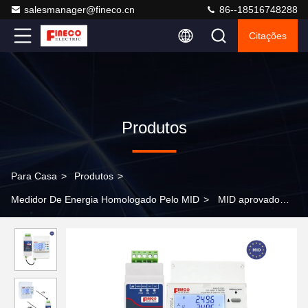
salesmanager@fineco.cn
86--18516748288
Citações
Produtos
Para Casa
>
Produtos
>
Medidor De Energia Homologado Pelo MID
>
MID aprovado
EM4372 3*230/400V 3*240/415V 5 65 Um monitor de energia
solar de três fases