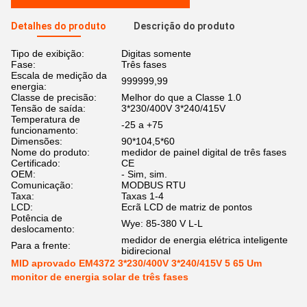
Detalhes do produto
Descrição do produto
Tipo de exibição:
Digitas somente
Fase:
Três fases
Escala de medição da
999999,99
energia:
Classe de precisão:
Melhor do que a Classe 1.0
Tensão de saída:
3*230/400V 3*240/415V
Temperatura de
-25 a +75
funcionamento:
Dimensões:
90*104,5*60
Nome do produto:
medidor de painel digital de três fases
Certificado:
CE
OEM:
- Sim, sim.
Comunicação:
MODBUS RTU
Taxa:
Taxas 1-4
LCD:
Ecrã LCD de matriz de pontos
Potência de
Wye: 85-380 V L-L
deslocamento:
medidor de energia elétrica inteligente
Para a frente:
bidirecional
MID aprovado EM4372 3*230/400V 3*240/415V 5 65 Um
monitor de energia solar de três fases